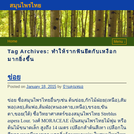
สมุนไพรไทย
Home
Menu ↓
Tag Archives:
ทำให้รากฟันยึดกับเหงือก
มากยิ่งขึ้น
ข่อย
Posted on
January 18, 2015
by
บ้านคุณหมอ
ข่อย ชื่อสมุนไพรไทยอื่นๆเช่น ต้นข่อย,กักไม้ฝอย(เหนือ),สัม
พอ(เลย),ส้มพ่อ,ส้มฝ่อ(หนองคาย,เหนือ),ขรอย,ขัน
ตา,ขอย(ใต้) ชื่อวิทยาศาสตร์ของสมุนไพรไทย Streblus
aspera Lour. วงศ์ MORACEAE เป็นสมุนไพรไทยไม้พุ่ม หรือ
ต้นไม้ขนาดเล็ก สูงถึง 14 เมตร เปลือกลำต้นสีเทา เปลือกใน