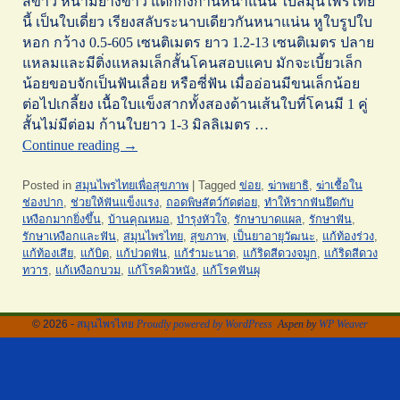
สีขาว หนามียางขาว แตกกิ่งก้านหนาแน่น ใบสมุนไพรไทย
นี้ เป็นใบเดี่ยว เรียงสลับระนาบเดียวกันหนาแน่น หูใบรูปใบ
หอก กว้าง 0.5-605 เซนติเมตร ยาว 1.2-13 เซนติเมตร ปลาย
แหลมและมีติ่งแหลมเล็กสั้นโคนสอบแคบ มักจะเบี้ยวเล็ก
น้อยขอบจักเป็นฟันเลื่อย หรือซี่ฟัน เมื่ออ่อนมีขนเล็กน้อย
ต่อไปเกลี้ยง เนื้อใบแข็งสากทั้งสองด้านเส้นใบที่โคนมี 1 คู่
สั้นไม่มีต่อม ก้านใบยาว 1-3 มิลลิเมตร …
Continue reading
→
Posted in
สมุนไพรไทยเพื่อสุขภาพ
|
Tagged
ข่อย
,
ฆ่าพยาธิ
,
ฆ่าเชื้อใน
ช่องปาก
,
ช่วยให้ฟันแข็งแรง
,
ถอดพิษสัตว์กัดต่อย
,
ทำให้รากฟันยึดกับ
เหงือกมากยิ่งขึ้น
,
บ้านคุณหมอ
,
บำรุงหัวใจ
,
รักษาบาดแผล
,
รักษาฟัน
,
รักษาเหงือกและฟัน
,
สมุนไพรไทย
,
สุขภาพ
,
เป็นยาอายุวัฒนะ
,
แก้ท้องร่วง
,
แก้ท้องเสีย
,
แก้บิด
,
แก้ปวดฟัน
,
แก้รำมะนาด
,
แก้ริดสีดวงจมูก
,
แก้ริดสีดวง
ทวาร
,
แก้เหงือกบวม
,
แก้โรคผิวหนัง
,
แก้โรคฟันผุ
© 2026 -
สมุนไพรไทย
Proudly powered by WordPress
Aspen by
WP Weaver