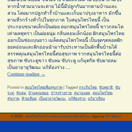
หากน้ำท่วมนานจะตาย ไม้นี้มีปลูกกันมากตามบ้านและ
สวน โดยมากปลูกทำรั้วบ้านและเก็บมาปรุงอาหาร มักขึ้น
ตามที่รกร้างทั่วไปในทุกภาค ใบสมุนไพรไทยนี้ เป็น
ประกอบขนาดเล็กเป็นฝอย ดอกสมุนไพรไทยนี้ ขาวกลมโต
เท่าผลพุทรา เป็นฝอยนุ่ม กลิ่นหอมเล็กน้อย ฝักสมุนไพรไทย
ออกเป็นช่อแบนยาว เมล็ดสมุนไพรไทยนี้ เป็นจุดๆตลอดฝัก
ยอดอ่อนและฝักอ่อนนำมารับประทานเป็นผักพื้นบ้านได้
สรรพคุณสมุนไพรไทยนี้ต่อสุขภาพ รากสมุนไพรไทยนี้ต่อ
สุขภาพ ขับระดูขาว ขับลม ขับระดู แก้มุตกิด ขับผายลม
เป็นยาอายุวัฒนะ แก้ท้องร่วง …
Continue reading
→
Posted in
สมุนไพรไทยเพื่อสุขภาพ
|
Tagged
กระถินไทย
,
ขับพยาธิ
,
ขับ
ระดู
,
ขับลม
,
บ้านคุณหมอ
,
บำรุงร่างกาย
,
สมานแผล
,
สมุนไพรไทย
,
สุขภาพ
,
ห้ามเลือด
,
เป็นยาอายุวัฒนะ
,
แก้ท้องร่วง
,
แก้อาเจียน
© 2026 -
สมุนไพรไทย
Proudly powered by WordPress
Aspen by
WP Weaver