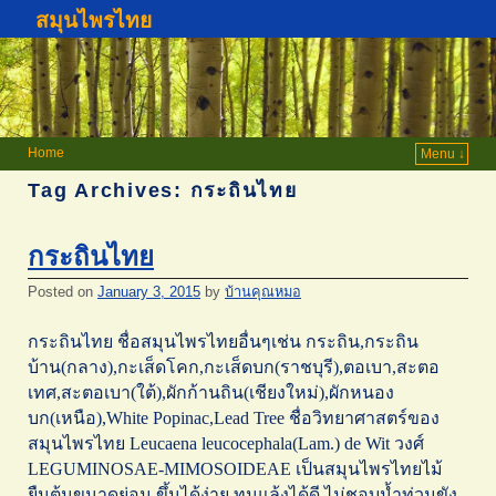
สมุนไพรไทย
Home
Menu ↓
Tag Archives:
กระถินไทย
กระถินไทย
Posted on
January 3, 2015
by
บ้านคุณหมอ
กระถินไทย ชื่อสมุนไพรไทยอื่นๆเช่น กระถิน,กระถิน
บ้าน(กลาง),กะเส็ดโคก,กะเส็ดบก(ราชบุรี),ตอเบา,สะตอ
เทศ,สะตอเบา(ใต้),ผักก้านถิน(เชียงใหม่),ผักหนอง
บก(เหนือ),White Popinac,Lead Tree ชื่อวิทยาศาสตร์ของ
สมุนไพรไทย Leucaena leucocephala(Lam.) de Wit วงศ์
LEGUMINOSAE-MIMOSOIDEAE เป็นสมุนไพรไทยไม้
ยืนต้นขนาดย่อม ขึ้นได้ง่าย ทนแล้งได้ดี ไม่ชอบน้ำท่วมขัง