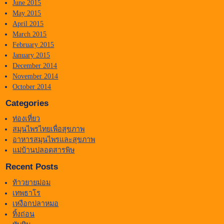
June 2015
May 2015
April 2015
March 2015
February 2015
January 2015
December 2014
November 2014
October 2014
Categories
ท่องเที่ยว
สมุนไพรไทยเพื่อสุขภาพ
อาหารสมุนไพรและสุขภาพ
แม่บ้านปลอดสารพิษ
Recent Posts
ท้าวยายม่อม
เทพธาโร
เหงือกปลาหมอ
ทิ้งถ่อน