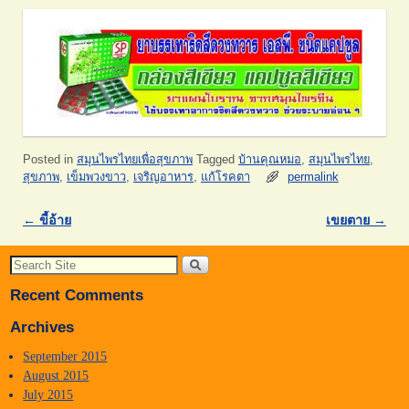
Posted in
สมุนไพรไทยเพื่อสุขภาพ
Tagged
บ้านคุณหมอ
,
สมุนไพรไทย
,
สุขภาพ
,
เข็มพวงขาว
,
เจริญอาหาร
,
แก้โรคตา
permalink
←
ขี้อ้าย
เขยตาย
→
Post navigation
Recent Comments
Archives
September 2015
August 2015
July 2015