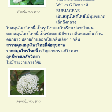
Wall.ex.G.Don.วงศ์
RUBIACEAE
ต้นเข็มพวงขาว
เป็น
สมุนไพรไทย
ไม้พุ่มขนาด
เล็กถึงกลาง
ใบสมุนไพรไทยนี้ เป็นรูปไข่ขอบใบเรียบ ปลายใบมน
ดอกสมุนไพรไทยนี้ เป็นช่อดอกมีสีขาว กลิ่นหอมเย็น ก้าน
ดอกยาว ปลายก้านดอกเป็นกลีบเล็กๆ 4 กลีบ
สรรพคุณสมุนไพรไทยนี้ต่อสุขภาพ
รากสมุนไพรไทยนี้
เจริญอาหาร แก้โรคตา
ฤทธิ์ทางเภสัชวิทยา
ไม่มีรายงานการวิจัย
ดอกเข็มพวงขาว