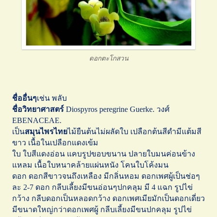
ดอกตะโกสวน
ชื่ออื่นๆ
เช่น พลับ
ชื่อวิทยาศาสตร์
Diospyros peregrine Guerke. วงศ์
EBENACEAE.
เป็น
สมุนไพรไทย
ไม้ยืนต้นไม่ผลัดใบ เปลือกต้นสีดำมีแต้มสี
ขาว เนื้อในเปลือกแดงเข้ม
ใบ ใบสีแดงอ่อน แคบรูปขอบขนาน ปลายใบมนค่อนข้าง
แหลม เนื้อใบหนาคล้ายแผ่นหนัง โคนใบโค้งมน
ดอก ดอกสีขาวจนถึงเหลือง มีกลิ่นหอม ดอกเพศผู้เป็นช่อๆ
ละ 2-7 ดอก กลีบเลี้ยงมีขนอ่อนๆปกคลุม มี 4 แฉก รูปไข่
กว้าง กลีบดอกเป็นหลอดกว้าง ดอกเพศเมียมักเป็นดอกเดี่ยว
มีขนาดใหญ่กว่าดอกเพศผู้ กลีบเลี้ยงมีขนปกคลุม รูปไข่