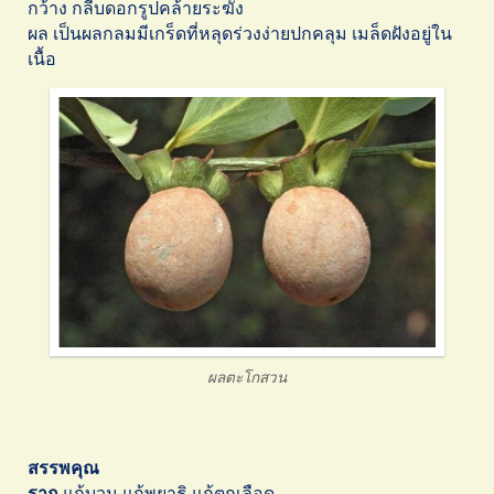
กว้าง กลีบดอกรูปคล้ายระฆัง
ผล เป็นผลกลมมีเกร็ดที่หลุดร่วงง่ายปกคลุม เมล็ดฝังอยู่ใน
เนื้อ
ผลตะโกสวน
สรรพคุณ
ราก
แก้บวม แก้พยาธิ แก้ตกเลือด