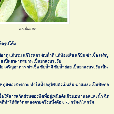
ผลเข็มแดง
็ดรูปโค้ง
ตุ แก้บวม แก้โรคตา ขับน้ำดี แก้ท้องเสีย แก้บิด ฆ่าเชื้อ เจริญ
อย เป็นยาฝาดสมาน เป็นยาสงบระงับ
เสีย เจริญอาหาร ฆ่าเชื้อ ขับน้ำดี ขับน้ำย่อย เป็นยาสงบระงับ เป็น
หภูมิของร่างกาย ทำให้น้ำอสุจิจับตัวเป็นลิ่ม ฆ่าแมลง เป็นพิษต่อ
อให้สารสกัดส่วนของพืชที่อยู่เหนือดินด้วยเอทานอลและน้ำ ฉีด
ี่ทำให้สัตว์ทดลองตายครึ่งหนึ่งคือ 0.75 กรัม/กิโลกรัม