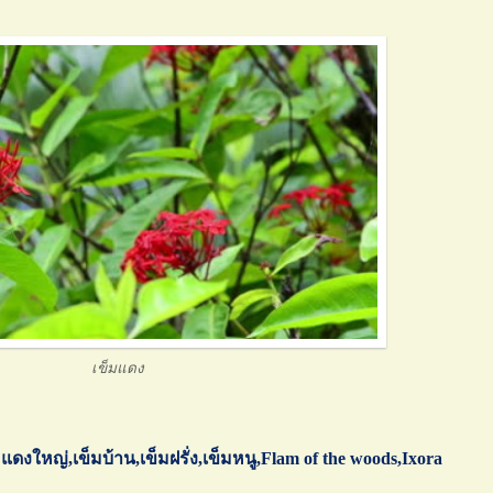
เข็มแดง
แดงใหญ่,เข็มบ้าน,เข็มฝรั่ง,เข็มหนู,Flam of the woods,Ixora