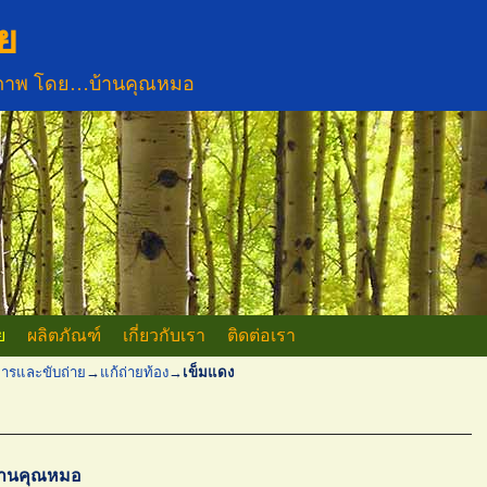
ย
ขภาพ โดย…บ้านคุณหมอ
ย
ผลิตภัณฑ์
เกี่ยวกับเรา
ติดต่อเรา
ารและขับถ่าย
→
แก้ถ่ายท้อง
→
เข็มแดง
้านคุณหมอ