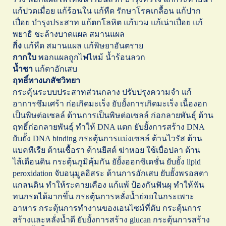
แก้ปวดเมื่อย แก้ร้อนใน แก้หืด รักษาโรคเกลื้อน แก้ปาก
เปื่อย บำรุงประสาท แก้ตกโลหิต แก้บวม แก้เน่าเปื่อย แก้
พยาธิ ชะล้างบาดแผล สมานแผล
กิ่ง
แก้หืด สมานแผล แก้พิษยาอันตราย
กากใบ
พอกแผลถูกไฟไหม้ น้ำร้อนลวก
น้ำชา
แก้ตาอักเสบ
ฤทธิ์ทางเภสัชวิทยา
กระคุ้นระบบประสาทส่วนกลาง ปรับปรุงความจำ แก้
อาการซึมเศร้า ก่อเกิดมะเร็ง ยับยั้งการเกิดมะเร็ง เนื้องอก
เป็นพิษต่อเซลล์ ต้านการเป็นพิษต่อเซลล์ ก่อกลายพันธุ์ ต้าน
ฤทธิ์ก่อกลายพันธุ์ ทำให้ DNA แตก ยับยั้งการสร้าง DNA
ยับยั้ง DNA binding กระตุ้นการแบ่งเซลล์ ต้านไวรัส ต้าน
แบคทีเรีย ต้านเชื้อรา ต้านยีสต์ ฆ่าหอย ใช้เบื่อปลา ต้าน
ไส้เดือนดิน กระตุ้นภูมิคุ้มกัน ยัยั้งออกซิเดชั่น ยับยั้ง lipid
peroxidation จับอนุมูลอิสระ ต้านการอักเสบ ยับยั้งพรอสตา
แกลนดิน ทำให้ระคายเคือง แก้แพ้ ป้องกันฟันผุ ทำให้ฟัน
ทนกรดได้มากขึ้น กระตุ้นการหลั่งน้ำย่อยในกระเพาะ
อาหาร กระตุ้นการทำงานของเอนไซม์ที่ตับ กระตุ้นการ
สร้างและหลั่งน้ำดี ยับยั้งการสร้าง glucan กระตุ้นการสร้าง