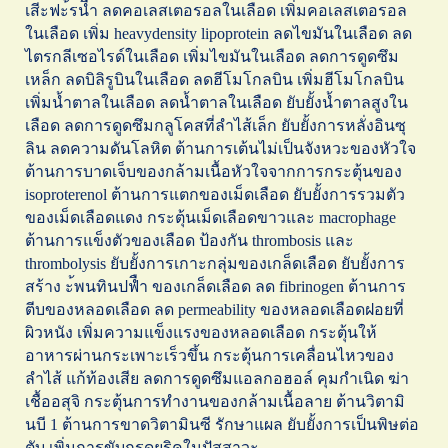
เสีะฟะ้รนืำ ลดคอเลสเตอรอลในเลือด เพิ่มคอเลสเตอรอล
ในเลือด เพิ่ม heavydensity lipoprotein ลดไขมันในเลือด ลด
ไตรกลีเซอไรด์ในเลือด เพิ่มไขมันในเลือด ลดการดูดซึม
เหล็ก ลดบิลิรูบินในเลือด ลดฮีโมโกลบิน เพิ่มฮีโมโกลบิน
เพิ่มน้ำตาลในเลือด ลดน้ำตาลในเลือด ยับยั้งน้ำตาลสูงใน
เลือด ลดการดูดซึมกลูโคสที่ลำไส้เล็ก ยับยั้งการหลั่งอินซุ
ลิน ลดความดันโลหิต ต้านการเต้นไม่เป็นจังหวะของหัวใจ
ต้านการบาดเจ็บของกล้ามเนื้อหัวใจจากการกระตุ้นของ
isoproterenol ต้านการแตกของเม็ดเลือด ยับยั้งการรวมตัว
ของเม็ดเลือดแดง กระตุ้นเม็ดเลือดขาวและ macrophage
ต้านการแข็งตัวของเลือด ป้องกัน thrombosis และ
thrombolysis ยับยั้งการเกาะกลุ่มของเกล็ดเลือด ยับยั้งการ
สร้าง ะ้พนทินปฟืำ ของเกล็ดเลือด ลด fibrinogen ต้านการ
ตีบของหลอดเลือด ลด permeability ของหลอดเลือดฝอยที่
ผิวหนัง เพิ่มความแข็งแรงของหลอดเลือด กระตุ้นให้
อาหารผ่านกระเพาะเร็วขึ้น กระตุ้นการเคลื่อนไหวของ
ลำไส้ แก้ท้องเสีย ลดการดูดซึมแอลกอฮอล์ คุมกำเนิด ฆ่า
เชื้ออสุจิ กระตุ้นการทำงานของกล้ามเนื้อลาย ต้านวิตามิ
นบี 1 ต้านการขาดวิตามินซี รักษาแผล ยับยั้งการเป็นพิษต่อ
ตับ เพิ่มการขับกรดยูริคในปัสสาวะ