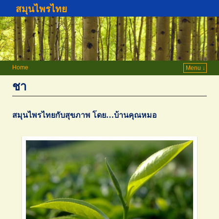
สมุนไพรไทย
Home
Menu ↓
ชา
สมุนไพรไทยกับสุขภาพ โดย…บ้านคุณหมอ