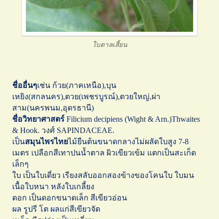
ใบตาลเสี้ยน
ชื่ออื่นๆ
เช่น ก้วย(ภาคเหนือ),บุน
เหยิง(สกลนคร),ตวย(เพชรบูรณ์),ตวยใหญ่,ผ่า
สาม(นครพนม,อุดรธานี)
ชื่อวิทยาศาสตร์
Filicium decipiens (Wight & Arn.)Thwaites
& Hook. วงศ์ SAPINDACEAE.
เป็น
สมุนไพรไทย
ไม้ยืนต้นขนาดกลางไม่ผลัดใบสูง 7-8
เมตร เปลือกสีเทาปนน้ำตาล ผิวเขียวเข้ม แตกเป็นสะเก็ด
เล็กๆ
ใบ เป็นใบเดี่ยว เรียงสลับออกสองข้างของโคนใบ ใบมน
เนื้อใบหนา หลังใบเกลี้ยง
ดอก เป็นดอกขนาดเล็ก สีเขียวอ่อน
ผล รูปรี โต ผลแก่สีเขียวจัด