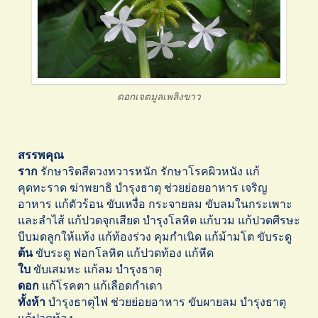
ดอกเจตมูลเพลิงขาว
สรรพคุณ
ราก
รักษาริดสีดวงทวารหนัก รักษาโรคผิวหนัง แก้
คุดทะราด ฆ่าพยาธิ บำรุงธาตุ ช่วยย่อยอาหาร เจริญ
อาหาร แก้ตัวร้อน ขับเหงื่อ กระจายลม ขับลมในกระเพาะ
และลำไส้ แก้ปวดจุกเสียด บำรุงโลหิต แก้บวม แก้ปวดศีรษะ
บีบมดลูกให้แท้ง แก้ท้องร่วง คุมกำเนิด แก้ม้ามโต ขับระดู
ต้น
ขับระดู ฟอกโลหิต แก้ปวดท้อง แก้หีด
ใบ
ขับเสมหะ แก้ลม บำรุงธาตุ
ดอก
แก้โรคตา แก้เลือดกำเดา
ทั้งห้า
บำรุงธาตุไฟ ช่วยย่อยอาหาร ขับผายลม บำรุงธาตุ