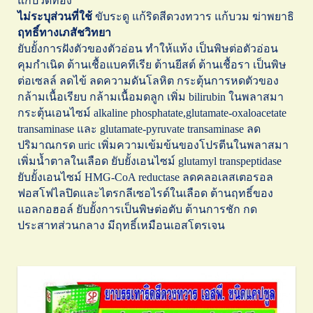
แก้ปวดท้อง
ไม่ระบุส่วนที่ใช้
ขับระดู แก้ริดสีดวงทวาร แก้บวม ฆ่าพยาธิ
ฤทธิ์ทางเภสัชวิทยา
ยับยั้งการฝังตัวของตัวอ่อน ทำให้แท้ง เป็นพิษต่อตัวอ่อน
คุมกำเนิด ต้านเชื้อแบคทีเรีย ต้านยีสต์ ต้านเชื้อรา เป็นพิษ
ต่อเซลล์ ลดไข้ ลดความดันโลหิต กระตุ้นการหดตัวของ
กล้ามเนื้อเรียบ กล้ามเนื้อมดลูก เพิ่ม bilirubin ในพลาสมา
กระตุ้นเอนไซม์ alkaline phosphatate,glutamate-oxaloacetate
transaminase และ glutamate-pyruvate transaminase ลด
ปริมาณกรด uric เพิ่มความเข้มข้นของโปรตีนในพลาสมา
เพิ่มน้ำตาลในเลือด ยับยั้งเอนไซม์ glutamyl transpeptidase
ยับยั้งเอนไซม์ HMG-CoA reductase ลดคลอเลสเตอรอล
ฟอสโฟไลปิดและไตรกลีเซอไรด์ในเลือด ต้านฤทธิ์ของ
แอลกอฮอล์ ยับยั้งการเป็นพิษต่อตับ ต้านการชัก กด
ประสาทส่วนกลาง มีฤทธิ์เหมือนเอสโตรเจน