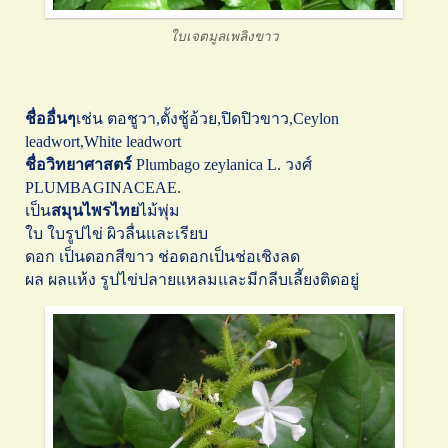
ใบเจตมูลเพลิงขาว
ชื่ออื่นๆ
เช่น ตอชูวา,ตั้งชู้อ้วย,ปิดปิวขาว,Ceylon
leadwort,White leadwort
ชื่อวิทยาศาสตร์
Plumbago zeylanica L. วงศ์
PLUMBAGINACEAE.
เป็น
สมุนไพรไทย
ไม้พุ่ม
ใบ ใบรูปไข่ ผิวลื่นและเรียบ
ดอก เป็นดอกสีขาว ช่อดอกเป็นช่อเชิงลด
ผล ผลแห้ง รูปไข่ปลายแหลมและมีกลีบเลี้ยงติดอยู่