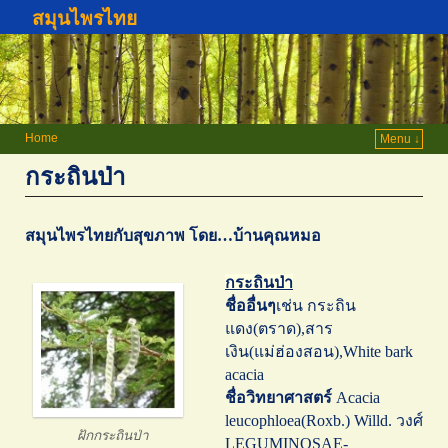
สมุนไพรไทย
Home
Menu ↓
กระถินป่า
สมุนไพรไทยกับสุขภาพ โดย…บ้านคุณหมอ
กระถินป่า
ชื่ออื่นๆ
เช่น กระถิน
แดง(ตราด),สาร
เงิน(แม่ฮ่องสอน),White bark
acacia
ชื่อวิทยาศาสตร์
Acacia
leucophloea(Roxb.) Willd. วงศ์
ฝักกระถินป่า
LEGUMINOSAE-