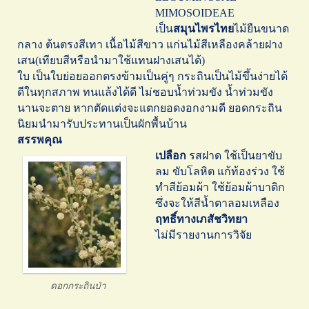
MIMOSOIDEAE
เป็น
สมุนไพรไทย
ไม้ยืนขนาด
กลาง ต้นตรงสีเทา เนื้อไม้สีขาว แก่นไม้สีเหลืองคล้ายฝาง
เสน(เทียบสีหรือนำมาใช้แทนฝางเสนได้)
ใบ เป็นใบย่อยออกตรงข้ามเป็นคู่ๆ กระถินเป็นไม้ขึ้นง่ายได้
ดีในทุกสภาพ ทนแล้งได้ดี ไม่ชอบน้ำท่วมขัง น้ำท่วมขัง
นานจะตาย หากตัดแต่งจะแตกยอดงอกงามดี ยอดกระถิน
นิยมนำมารับประทานเป็นผักพื้นบ้าน
สรรพคุณ
เปลือก
รสฝาด ใช้เป็นยาขับ
ลม ขับโลหิต แก้ท้องร่วง ใช้
ทำสีย้อมผ้า ใช้ย้อมผ้าบาติก
ซึ่งจะให้สีน้ำตาลอมเหลือง
ฤทธิ์ทางเภสัชวิทยา
ไม่มีรายงานการวิจัย
ดอกกระถินป่า