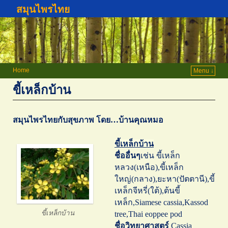
สมุนไพรไทย
Home
Menu ↓
ขี้เหล็กบ้าน
สมุนไพรไทยกับสุขภาพ โดย…บ้านคุณหมอ
ขี้เหล็กบ้าน
ชื่ออื่นๆ
เช่น ขี้เหล็ก
หลวง(เหนือ),ขี้เหล็ก
ใหญ่(กลาง),ยะหา(ปัตตานี),ขี้
เหล็กจีหรี่(ใต้),ต้นขี้
เหล็ก,Siamese cassia,Kassod
ขี้เหล็กบ้าน
tree,Thai eoppee pod
ชื่อวิทยาศาสตร์
Cassia