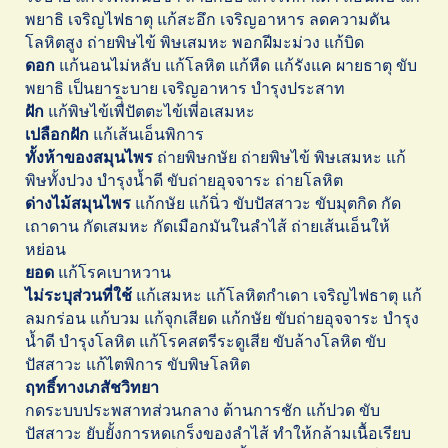
พยาธิ เจริญไฟธาตุ แก้สะอึก เจริญอาหาร ลดความดัน
โลหิตสูง ถ่ายพิษไข้ พิษเสมหะ พอกฝีมะม่วง แก้บิด
ดอก
แก้นอนไม่หลับ แก้โลหิต แก้หืด แก้รังแค ผายธาตุ ขับ
พยาธิ เป็นยาระบาย เจริญอาหาร บำรุงประสาท
ฝัก
แก้พิษไข้เพื่ิปัตตะไข้เพี่อเสมหะ
เปลือกฝัก
แก้เส้นเอ็นพิการ
ทั้งห้าของสมุนไพร
ถ่ายพิษกษัย ถ่ายพิษไข้ พิษเสมหะ แก้
พิษทั้งปวง บำรุงน้ำดี ขับถ่ายอุจจาระ ถ่ายโลหิต
ด่างไม้สมุนไพร
แก้กษัย แก้นิ่ว ขับปัสสาวะ ขับมุตกิด กัด
เถาดาน กัดเสมหะ กัดเมือกมันในลำไส้ ถ่ายเส้นเอ็นให้
หย่อน
ยอด
แก้โรคเบาหวาน
ไม่ระบุส่วนที่ใช้
แก้เสมหะ แก้โลหิตกำเดา เจริญไฟธาตุ แก้
ลมกร่อน แก้บวม แก้จุกเสียด แก้กษัย ขับถ่ายอุจจาระ บำรุง
น้ำดี บำรุงโลหิต แก้โรคสตรีระดูเสีย ขับล้างโลหิต ขับ
ปัสสาวะ แก้ไตพิการ ขับพิษโลหิต
ฤทธิ์ทางเภสัชวิทยา
กดระบบประพสาทส่วนกลาง ต้านการชัก แก้ปวด ขับ
ปัสสาวะ ยับยั้งการหดเกร็งของลำไส้ ทำให้กล้ามเนื้อเรียบ