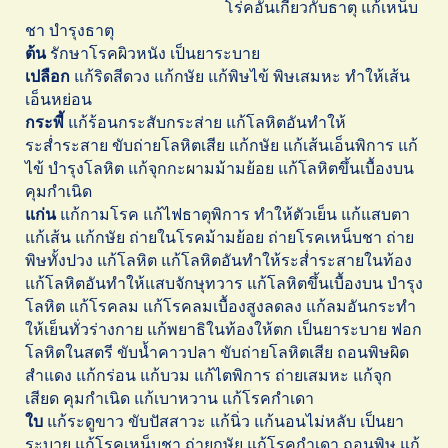
โร่่่่่คอันเกี่ยวกับธาตุ แก้เหน็บ
ชา บำรุงธาตุ
ต้น
รักษาโรคผิวหนัง เป็นยาระบาย
เปลือก
แก้ริดสีดวง แก้กษัย แก้พิษไข้ พิษเสมหะ ทำให้เส้น
เอ็นหย่อน
กระพี้
แก้ร้อนกระสับกระส่าย แก้โลหิตอันทำให้
ระส่ำระสาย ขับถ่ายโลหิตเสีย แก้กษัย แก้เส้นเอ็นพิการ แก้
ไข้ บำรุงโลหิต แก้จุกกะผามม้ามย้อย แก้โลหิตขึ้นเบื้องบน
คุมกำเนิด
แก่น
แก้กามโรค แก้ไฟธาตุพิการ ทำให้ตัวเย็น แก้แสบตา
แก้เส้น แก้กษัย ถ่ายในโรคม้ามย้อย ถ่ายโรคเหน็บชา ถ่าย
พิษทั้งปวง แก้โลหิต แก้โลหิตอันทำให้ระส่ำระสายในท้อง
แก้โลหิตอันทำให้แสบจักษุทวาร แก้โลหิตขึ้นเบื้องบน บำรุง
โลหิต แก้โรคลม แก้โรคลมเบื้องสูงลดลง แก้ลมอันกระทำ
ให้เย็นทั่วร่างกาย แก้พยาธิในท้องให้ตก เป็นยาระบาย ฟอก
โลหิตในสตรี ขับน้ำคาวปลา ขับถ่ายโลหิตเสีย ถอนพิษผิด
สำแดง แก้กร่อน แก้บวม แก้ไตพิการ ถ่ายเสมหะ แก้จุก
เสียด คุมกำเนิด แก้เบาหวาน แก้โรคกำเดา
ใบ
แก้ระดูขาว ขับปัสสาวะ แก้นิ่ว แก้นอนไม่หลับ เป็นยา
ระบาย แก้โรคเหน็บชา ถ่ายกษัย แก้โรคกำเดา ถอนพิษ แก้