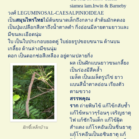
siamea lam.Irwin & Barneby
วงศ์ LEGUMINOSAL-CAESALPINIOIDEAE
เป็น
สมุนไพรไทย
ไม้ต้นขนาดเล็กถึงกลาง ลำต้นมักคดงอ
เป็นปุ่มเปลือกสีเทาถึงน้ำตาลดำ กิ่งอ่อนมีลายตามยาวและ
มีขนละเอีอดนุ่ม
ใบ เป็นใบประกอบยอดคู่ ใบย่อยรูปขอบขนาน ด้านบน
เกลี้ยง ด้านล่างมีขนนุ่ม
ดอก เป็นดอกช่อสีเหลือง อยู่ตามปลายกิ่ง
ผล เป็นฝักแบนยาวขนเกลี้ยง
เป็นร่องมีสีคล้ำ
เมล็ด เป็นเมล็ดรูปไข่ ยาว
แบนสีน้ำตาลอ่อน เรียงตัว
ตามขวาง
สรรพคุณ
ราก
ถ่ายพิษไข้ แก้ไข้กลับซ้ำ
แก้ไข้หนาวๆร้อนๆ เจริญธาตุ
ไฟ แก้ชักในเด็ก แก้ไข้ผิด
สำแดง แก้โรคอันเป็นชิ่่่่นธาตุ
ฝักขี้เหล็กบ้าน
แก้โรคอีนเป็นอชินธาตุ แก้