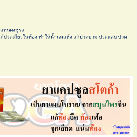
ช้แทนผงชูรส
 แก้ปวดเสียวในท้อง ทำให้น้ำนมแห้ง แก้ปวดบวม ปวดแสบ ปวด