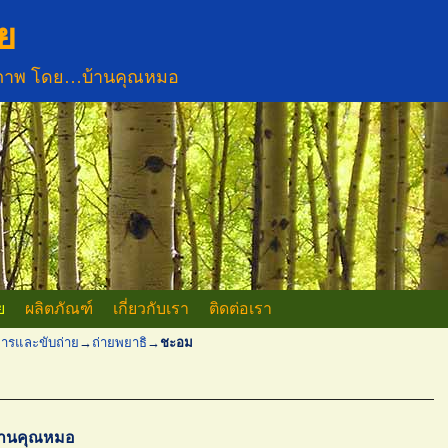
ย
ขภาพ โดย…บ้านคุณหมอ
ย
ผลิตภัณฑ์
เกี่ยวกับเรา
ติดต่อเรา
ารและขับถ่าย
→
ถ่ายพยาธิ
→
ชะอม
้านคุณหมอ