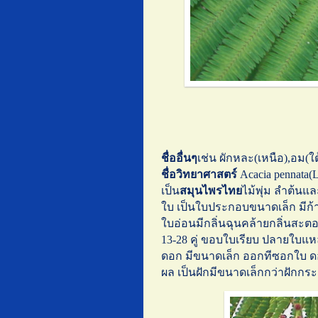
ชื่ออื่นๆ
เช่น ผักหละ(เหนือ),อม(ใต้)
ชื่อวิทยาศาสตร์
Acacia pennata(
เป็น
สมุนไพรไทย
ไม้พุ่ม ลำต้น
ใบ เป็นใบประกอบขนาดเล็ก มีก้
ใบอ่อนมีกลิ่นฉุนคล้ายกลิ่นสะต
13-28 คู่ ขอบใบเรียบ ปลายใบแ
ดอก มีขนาดเล็ก ออกทีซอกใบ ดอก
ผล เป็นฝักมีขนาดเล็กกว่าฝักกระ