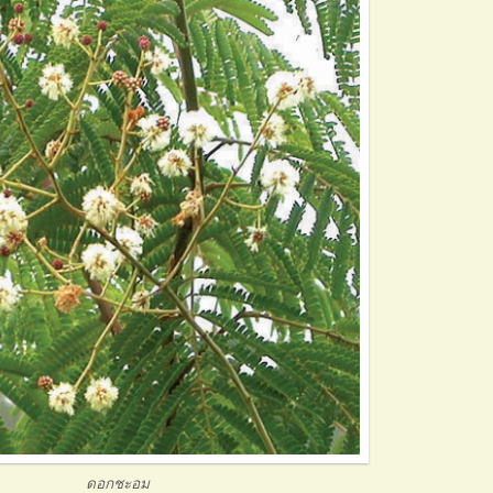
ดอกชะอม