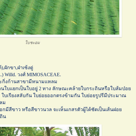
ใบชะอม
,ผักขา,ฝ่าเซ้งดู่
L.) Willd. วงศ์ MIMOSACEAE.
และกิ่งก้านสาขามีหนามแหลม
านใบแยกเป็นใบอยู่ 2 ทาง ลักษณะคล้ายใบกระถินหรือใบส้มป่อย
อ ใบเรียงสลับกัน ใบย่อยออกตรงข้ามกัน ใบย่อยรูปรีมีประมาณ
หลม
มีสีขาว หรือสีขาวนวล จะเห็นเกสรตัวผู้ได้ชัดเป็นเส้นฝอย
ถิน