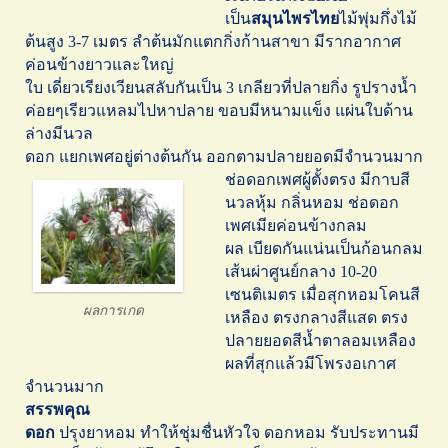
เป็น
สมุนไพรไทย
ไม้พุ่มกึ่งไม้
ต้นสูง 3-7 เมตร ลำต้นมักแตกกิ่งก้านสาขา มีรากอากาศ
ค่อนข้างยาวและใหญ่
ใบ เดี่ยวเรียงเวียนสลับกันเป็น 3 เกลียวที่ปลายกิ่ง รูปรางน้ำ
ค่อยๆเรียวแหลมไปหาปลาย ขอบมีหนามแข็ง แผ่นใบด้าน
ล่างมีนวล
ดอก แยกเพศอยู่ต่างต้นกัน ออกตามปลายยอดมีจำนวนมาก
ช่อดอกเพศผู้
ตั้งตรง มีกาบสี
นวลหุ้ม กลิ่นหอม ช่อดอก
เพศเมียค่อนข้างกลม
ผล เบียดกันแน่นเป็นก้อนกลม
เส้นผ่าศูนย์กลาง 10-20
เซนติเมตร เมื่อสุกหอมโคนสี
ผลการเกด
เหลือง ตรงกลางสีแสด ตรง
ปลายยอดสีน้ำตาลอมเหลือง
ผลที่สุกแล้วมีโพรงอเกาศ
จำนวนมาก
สรรพคุณ
ดอก
ปรุงยาหอม ทำให้ชุ่มชื่นหัวใจ ดอกหอม รับประทานมี