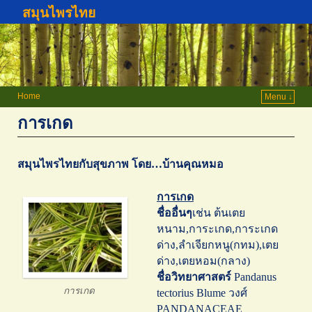
สมุนไพรไทย
Home
Menu ↓
การเกด
สมุนไพรไทยกับสุขภาพ โดย…บ้านคุณหมอ
การเกด
ชื่ออื่นๆ
เช่น ต้นเตย
หนาม,การะเกด,การะเกด
ด่าง,ลำเจียกหนู(กทม),เตย
ด่าง,เตยหอม(กลาง)
ชื่อวิทยาศาสตร์
Pandanus
การเกด
tectorius Blume วงศ์
PANDANACEAE