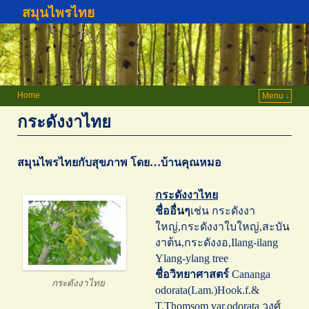
สมุนไพรไทย
Home
Menu ↓
กระดังงาไทย
สมุนไพรไทยกับสุขภาพ โดย…บ้านคุณหมอ
กระดังงาไทย
ชื่ออื่นๆ
เช่น กระดังงา
ใหญ่,กระดังงาใบใหญ่,สะบัน
งาต้น,กระดังงอ,Ilang-ilang
Ylang-ylang tree
ชื่อวิทยาศาสตร์
Cananga
กระดังงาไทย
odorata(Lam.)Hook.f.&
T.Thomsom var.odorata วงศ์