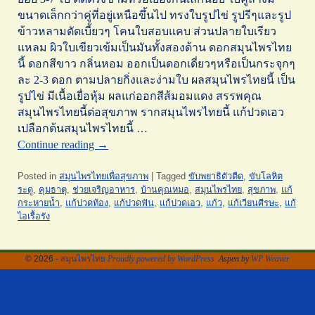
ขนาดเล็กกว่าคู่ที่อยู่เหนือขึ้นไป ทรงใบรูปไข่ รูปรีๆและรูป
ข้าวหลามตัดเบี้ยวๆ โคนใบสอบแคบ ส่วนปลายใบเรียว
แหลม ผิวใบเขียวเข้มเป็นมันทั้งสองด้าน ดอกสมุนไพรไทย
นี้ ดอกสีขาว กลิ่นหอม ออกเป็นดอกเดี่ยวๆหรือเป็นกระจุกๆ
ละ 2-3 ดอก ตามปลายกิ่งและง่ามใบ ผลสมุนไพรไทยนี้ เป็น
รูปไข่ มีเนื้อเยื่อหุ้ม ผลแก่ออกสีส้มอมแดง สรรพคุณ
สมุนไพรไทยนี้ต่อสุขภาพ รากสมุนไพรไทยนี้ แก้ปวดเอว
เปลือกต้นสมุนไพรไทยนี้ …
Continue reading
→
Posted in
สมุนไพรไทยเพื่อสุขภาพ
|
Tagged
ขับพยาธิตัวตืด
,
ขับโลหิต
ระดู
,
คุมธาตุ
,
ช่วยเจริญอาหาร
,
บ้านคุณหมอ
,
สมุนไพรไทย
,
สุขภาพ
,
แก้
กระหายน้ำ
,
แก้ปวดท้อง
,
แก้ปวดฟัน
,
แก้ปวดเอว
,
แก้ว
,
แก้เวียนศีรษะ
,
แก้
ไอเรื้อรัง
© 2026 -
สมุนไพรไทย
Proudly powered by WordPress
Aspen by
WP Weaver