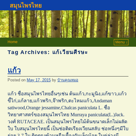
สมุนไพรไทย
Home
Menu ↓
Tag Archives:
แก้เวียนศีรษะ
แก้ว
Posted on
May 17, 2015
by
บ้านคุณหมอ
แก้ว ชื่อสมุนไพรไทยอื่นๆเช่น ต้นแก้ว,กะมูนิง,แก้ขาว,แก้ว
ขี้ไก่,แก้ลาย,แก้วพริก,จ๊าพริก,ตะไหมแก้ว,Andaman
satiwood,Orange jessamine,Chalcas paniculata L. ชื่อ
วิทยาศาสตร์ของสมุนไพรไทย Murraya paniculata(L.)Jack.
วงศ์ RUTACEAE. เป็นสมุนไพรไทยไม้ต้นขนาดเล็กไม่ผลัด
ใบ ใบสมุนไพรไทยนี้ เป็นช่อติดเรียงเวียนสลับ ช่อหนึ่งๆมีใบ
ย่อย 3-7 ใบ ติดตรงข้ามหรือเยื้องกันเล็กน้อย ใบคู่ล่างมี