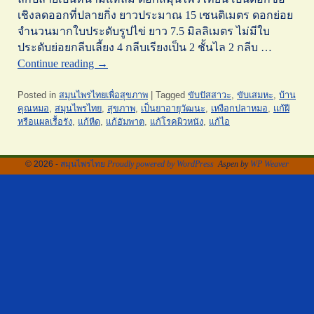
เชิงลดออกที่ปลายกิ่ง ยาวประมาณ 15 เซนติเมตร ดอกย่อย
จำนวนมากใบประดับรูปไข่ ยาว 7.5 มิลลิเมตร ไม่มีใบ
ประดับย่อยกลีบเลี้ยง 4 กลีบเรียงเป็น 2 ชั้นไล 2 กลีบ …
Continue reading
→
Posted in
สมุนไพรไทยเพื่อสุขภาพ
|
Tagged
ขับปัสสาวะ
,
ขับเสมหะ
,
บ้าน
คุณหมอ
,
สมุนไพรไทย
,
สุขภาพ
,
เป็นยาอายุวัฒนะ
,
เหงือกปลาหมอ
,
แก้ฝี
หรือแผลเรื้อรัง
,
แก้หืด
,
แก้อัมพาต
,
แก้โรคผิวหนัง
,
แก้ไอ
© 2026 -
สมุนไพรไทย
Proudly powered by WordPress
Aspen by
WP Weaver