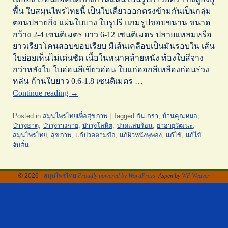
พื้น ใบสมุนไพรไทยนี้ เป็นใบเดี่ยวออกตรงข้ามกันเป็นกลุ่ม
ตอนปลายกิ่ง แผ่นใบบาง ใบรูปรี แกมรูปขอบขนาน ขนาด
กว้าง 2-4 เซนติเมตร ยาว 6-12 เซนติเมตร ปลายแหลมหรือ
ยาวเรียวโคนสอบขอบเรียบ มีเส้นเคลือบเป็นมันรอบใน เส้น
ใบย่อยเห็นไม่เด่นชัด เนื้อในหนาคล้ายหนัง ท้องใบสีจาง
กว่าหลังใบ ใบอ่อนสีเขียวอ่อน ใบแก่ออกสีเหลืองก่อนร่วง
หล่น ก้านใบยาว 0.6-1.8 เซนติเมตร …
Continue reading
→
Posted in
สมุนไพรไทยเพื่อสุขภาพ
|
Tagged
กันเกรา
,
บ้านคุณหมอ
,
บำรุงธาตุ
,
บำรุงร่างกาย
,
บำรุงโลหิต
,
ปวดแสบร้อน
,
ยาอายุวัฒนะ
,
สมุนไพรไทย
,
สุขภาพ
,
แก้ปวดตามข้อ
,
แก้ผิวหนังพุพอง
,
แก้ไข้
,
แก้ไข้
จับสั่น
© 2026 -
สมุนไพรไทย
Proudly powered by WordPress
Aspen by
WP Weaver