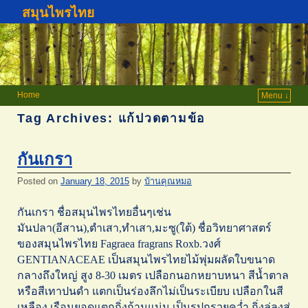
สมุนไพรไทย
Home
Menu ↓
Tag Archives:
แก้ปวดตามข้อ
กันเกรา
Posted on
January 18, 2015
by
บ้านคุณหมอ
กันเกรา ชื่อสมุนไพรไทยอื่นๆเช่น
มันปลา(อีสาน),ตำเสา,ทำเสา,มะซู(ใต้) ชื่อวิทยาศาสตร์
ของสมุนไพรไทย Fagraea fragrans Roxb.วงศ์
GENTIANACEAE เป็นสมุนไพรไทยไม้พุ่มผลัดใบขนาด
กลางถึงใหญ่ สูง 8-30 เมตร เปลือกนอกหยาบหนา สีน้ำตาล
หรือสีเทาปนดำ แตกเป็นร่องลึกไม่เป็นระเบียบ เปลือกในสี
เหลือง เรือนยอดแตกกิ่งก้านแน่น เป็นรูปกรวยคว่ำ กิ่งลู่ลงสู่