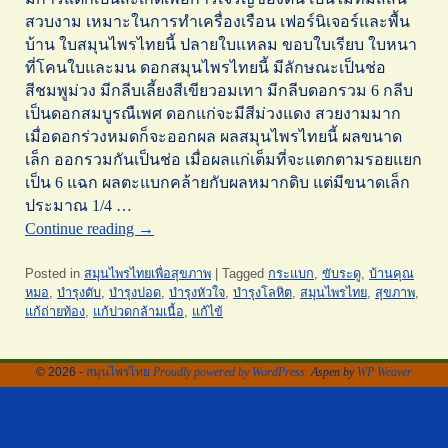
สวบงาม เหมาะในการทำเครื่องเรือน เฟอร์นิเจอร์และพื้น
บ้าน ใบสมุนไพรไทยนี้ ปลายใบแหลม ขอบใบเรียบ ใบหนา
ที่โคนใบและมน ดอกสมุนไพรไทยนี้ มีลักษณะเป็นช่อ
สีชมพูม่วง มีกลีบเลี้ยงสีเขียวอมเทา มีกลีบดอกรวม 6 กลีบ
เป็นดอกสมบูรณืเพศ ดอกแก่จะมีสีม่วงแดง สวยงามมาก
เมื่อดอกร่วงหมดก็จะออกผล ผลสมุนไพรไทยนี้ ผลขนาด
เล็ก ออกรวมกันเป็นช่อ เมื่อผลแก่เต็มที่จะแตกตามรอยแยก
เป็น 6 แฉก ผลตะแบกคล้ายกับผลหมากดิบ แต่มีขนาดเล็ก
ประมาณ 1/4 …
Continue reading
→
Posted in
สมุนไพรไทยเพื่อสุขภาพ
|
Tagged
กระแบก
,
ขับระดู
,
บ้านคุณ
หมอ
,
บำรุงตับ
,
บำรุงปอด
,
บำรุงหัวใจ
,
บำรุงโลหิต
,
สมุนไพรไทย
,
สุขภาพ
,
แก้ถ่ายท้อง
,
แก้ปวดกล้ามเนื้อ
,
แก้ไข้
© 2026 -
สมุนไพรไทย
Proudly powered by WordPress
Aspen by
WP Weaver