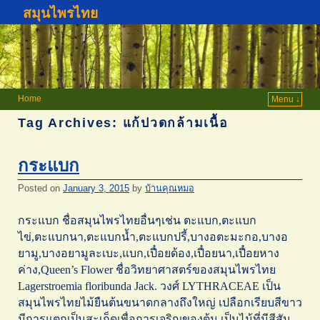
สมุนไพรไทย
Home
Menu ↓
Tag Archives:
แก้ปวดกล้ามเนื้อ
กระแบก
Posted on
January 3, 2015
by
บ้านคุณหมอ
กระแบก ชื่อสมุนไพรไทยอื่นๆเช่น ตะแบก,ตะแบก
ไข่,ตะแบกนา,ตะแบกน้ำ,ตะแบกปรี้,บางอตะมะกอ,บางอ
ยามู,บางอยามูละเบะ,แบก,เปื๋อยด้อง,เปื๋อยนา,เปื๋อยหาง
ค่าง,Queen’s Flower ชื่อวิทยาศาสตร์ของสมุนไพรไทย
Lagerstroemia floribunda Jack. วงศ์ LYTHRACEAE เป็น
สมุนไพรไทยไม้ยืนต้นขนาดกลางถึงใหญ่ เปลือกเรียบสีขาว
มีการแตกเป็นสะเก็ดเพื่อการเจริญของต้น เป็นไม้ที่มีสีสัน