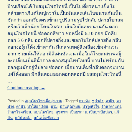
บ้านเรือนได้ ใบสมุนไพรไทยนี้ เป็นใบเดี่ยวหนาแข็ง ใบ
คล้ายสารภีแต่ใหญ่กว่าใบเป็นมันและเส้นใบขนานกันเห็น
ชัดกว่า ออกเรียงตรงข้าม รูปรีแกมรูปไข่กลับ ปลายใบกลม
หรือเว้าเล็กน้อย โคนใบสอบ เส้นใบถี่และขนานกัน ดอก
สมุนไพรไทยนี้ ช่อดอกสีขาว ช่อหนึ่งมี 6-10 ดอก มีกลีบ
ดอก 5-6 กลีบ ออกที่ปลายกิ่งและซอกใบใกล้ปลายกิ่ง กลีบ
ดอกงองุ้มโค้งเข้าหากัน มีเกสรเพศผู้สีเหลืองเข้มจำนวน
มาก ช่วยเน้นให้ดอกมีสีเด่นชัดเจน เมื่อใกล้โรยเกสรเพศผู้
จะเปลี่ยนเป็นสีน้ำตาล ดอกสมุนไพรไทยนี้ บานไม่พร้อมกัน
ดอกตูมมักอยู่ที่ปลายช่อดอก เมื่อบานเต็มที่กลีบดอกจะบาน
แผ่โค้งออก มีกลิ่นหอมออกดอกตลอดปี ผลสมุนไพรไทยนี้
…
Continue reading
→
Posted in
สมุนไพรไทยเพื่อสุขภาพ
|
Tagged
กระทิง
,
ชูกำลัง
,
ตาฝ้า
,
ตา
ฟาง
,
ตามัว
,
ทำให้อาเจียน
,
บวม
,
บ้านคุณหมอ
,
บำรุงหัวใจ
,
รักษาตาแดง
,
รักษาโรคเรื้อน
,
สมุนไพรไทย
,
สุขภาพ
,
เป็นยาถ่าย
,
เป็นยาเบื่อปลา
,
แก้
คัน
,
แก้ปวดข้อ
,
แก้เคล็ดขัดยอก