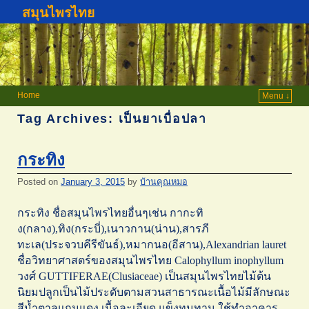
สมุนไพรไทย
Home
Menu ↓
Tag Archives:
เป็นยาเบื่อปลา
กระทิง
Posted on
January 3, 2015
by
บ้านคุณหมอ
กระทิง ชื่อสมุนไพรไทยอื่นๆเช่น กากะทิ
ง(กลาง),ทิง(กระบี่),เนาวกาน(น่าน),สารภี
ทะเล(ประจวบคีรีขันธ์),หมากนอ(อีสาน),Alexandrian lauret
ชื่อวิทยาศาสตร์ของสมุนไพรไทย Calophyllum inophyllum
วงศ์ GUTTIFERAE(Clusiaceae) เป็นสมุนไพรไทยไม้ต้น
นิยมปลูกเป็นไม้ประดับตามสวนสาธารณะเนื้อไม้มีลักษณะ
สีน้ำตาลแกมแดง เนื้อละเอียด แข็งทนทาน ใช้ทำอาคาร