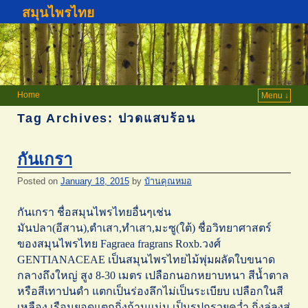
สมุนไพรไทย
Home
Menu ↓
Tag Archives:
ปวดแสบร้อน
กันเกรา
Posted on
January 18, 2015
by
บ้านคุณหมอ
กันเกรา ชื่อสมุนไพรไทยอื่นๆเช่น
มันปลา(อีสาน),ตำเสา,ทำเสา,มะซู(ใต้) ชื่อวิทยาศาสตร์
ของสมุนไพรไทย Fagraea fragrans Roxb.วงศ์
GENTIANACEAE เป็นสมุนไพรไทยไม้พุ่มผลัดใบขนาด
กลางถึงใหญ่ สูง 8-30 เมตร เปลือกนอกหยาบหนา สีน้ำตาล
หรือสีเทาปนดำ แตกเป็นร่องลึกไม่เป็นระเบียบ เปลือกในสี
เหลือง เรือนยอดแตกกิ่งก้านแน่น เป็นรูปกรวยคว่ำ กิ่งลู่ลงสู่