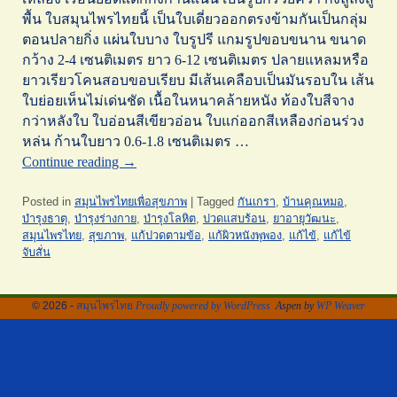
พื้น ใบสมุนไพรไทยนี้ เป็นใบเดี่ยวออกตรงข้ามกันเป็นกลุ่ม
ตอนปลายกิ่ง แผ่นใบบาง ใบรูปรี แกมรูปขอบขนาน ขนาด
กว้าง 2-4 เซนติเมตร ยาว 6-12 เซนติเมตร ปลายแหลมหรือ
ยาวเรียวโคนสอบขอบเรียบ มีเส้นเคลือบเป็นมันรอบใน เส้น
ใบย่อยเห็นไม่เด่นชัด เนื้อในหนาคล้ายหนัง ท้องใบสีจาง
กว่าหลังใบ ใบอ่อนสีเขียวอ่อน ใบแก่ออกสีเหลืองก่อนร่วง
หล่น ก้านใบยาว 0.6-1.8 เซนติเมตร …
Continue reading
→
Posted in
สมุนไพรไทยเพื่อสุขภาพ
|
Tagged
กันเกรา
,
บ้านคุณหมอ
,
บำรุงธาตุ
,
บำรุงร่างกาย
,
บำรุงโลหิต
,
ปวดแสบร้อน
,
ยาอายุวัฒนะ
,
สมุนไพรไทย
,
สุขภาพ
,
แก้ปวดตามข้อ
,
แก้ผิวหนังพุพอง
,
แก้ไข้
,
แก้ไข้
จับสั่น
© 2026 -
สมุนไพรไทย
Proudly powered by WordPress
Aspen by
WP Weaver