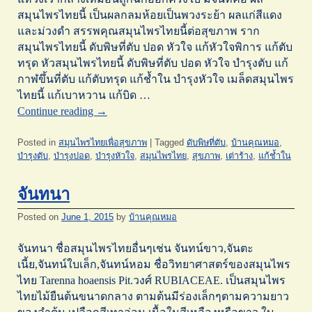
สมุนไพรไทยนี้ เป็นผลกลมห้อยเป็นพวงระย้า ผลแก่สีแดง
และม่วงดำ สรรพคุณสมุนไพรไทยนี้ต่อสุขภาพ ราก
สมุนไพรไทยนี้ ดับพิษที่ตับ ปอด หัวใจ แก้หัวใจพิการ แก้ตับ
ทรุด หัวสมุนไพรไทยนี้ ดับพิษที่ตับ ปอด หัวใจ บำรุงตับ แก้
กาฬขึ้นที่ตับ แก้ตับทรุด แก้ช้ำใน บำรุงหัวใจ เมล็ดสมุนไพร
ไทยนี้ แก้เบาหวาน แก้บิด …
Continue reading
→
Posted in
สมุนไพรไทยเพื่อสุขภาพ
|
Tagged
ดับพิษที่ตับ
,
บ้านคุณหมอ
,
บำรุงตับ
,
บำรุงปอด
,
บำรุงหัวใจ
,
สมุนไพรไทย
,
สุขภาพ
,
เต่าร้าง
,
แก้ช้ำใน
จันทนา
Posted on
June 1, 2015
by
บ้านคุณหมอ
จันทนา ชื่อสมุนไพรไทยอื่นๆเช่น จันทน์ขาว,จันตะ
เนี้ย,จันทน์ใบเล็ก,จันทน์หอม ชื่อวิทยาศาสตร์ของสมุนไพร
ไทย Tarenna hoaensis Pit.วงศ์ RUBIACEAE. เป็นสมุนไพร
ไทยไม้ยืนต้นขนาดกลาง ตามต้นมีร่องเล็กๆตามความยาว