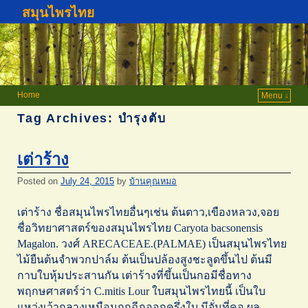
สมุนไพรไทย
Home
Menu ↓
Tag Archives:
บำรุงตับ
เต่าร้าง
Posted on
July 24, 2015
by
บ้านคุณหมอ
เต่าร้าง ชื่อสมุนไพรไทยอื่นๆเช่น ต้นตาว,เขืองหลวง,จอย
ชื่อวิทยาศาสตร์ของสมุนไพรไทย Caryota bacsonensis
Magalon. วงศ์ ARECACEAE.(PALMAE) เป็นสมุนไพรไทย
ไม้ยืนต้นจำพวกปาล์ม ต้นเป็นปล้องสูงชะลูดขึ้นไป ต้นมี
กาบใบหุ้มประสานกัน เต่าร้างที่ขึ้นเป็นกอมีชื่อทาง
พฤกษศาสตร์ว่า C.mitis Lour ใบสมุนไพรไทยนี้ เป็นใบ
แหว่งเว้ากลางเหมือนถูกฉีกออกครึ่งใบ มีจั่นที่คอ ผล