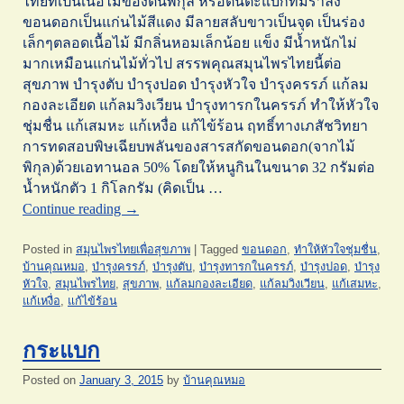
ไทยที่เป็นเนื้อไม้ของต้นพิกุล หรือต้นตะแบกที่มีราลง
ขอนดอกเป็นแก่นไม้สีแดง มีลายสลับขาวเป็นจุด เป็นร่อง
เล็กๆตลอดเนื้อไม้ มีกลิ่นหอมเล็กน้อย แข็ง มีน้ำหนักไม่
มากเหมือนแก่นไม้ทั่วไป สรรพคุณสมุนไพรไทยนี้ต่อ
สุขภาพ บำรุงตับ บำรุงปอด บำรุงหัวใจ บำรุงครรภ์ แก้ลม
กองละเอียด แก้ลมวิงเวียน บำรุงทารกในครรภ์ ทำให้หัวใจ
ชุ่มชื่น แก้เสมหะ แก้เหงื่อ แก้ไข้ร้อน ฤทธิ์ทางเภสัชวิทยา
การทดสอบพิษเฉียบพลันของสารสกัดขอนดอก(จากไม้
พิกุล)ด้วยเอทานอล 50% โดยให้หนูกินในขนาด 32 กรัมต่อ
น้ำหนักตัว 1 กิโลกรัม (คิดเป็น …
Continue reading
→
Posted in
สมุนไพรไทยเพื่อสุขภาพ
|
Tagged
ขอนดอก
,
ทำให้หัวใจชุ่มชื่น
,
บ้านคุณหมอ
,
บำรุงครรภ์
,
บำรุงตับ
,
บำรุงทารกในครรภ์
,
บำรุงปอด
,
บำรุง
หัวใจ
,
สมุนไพรไทย
,
สุขภาพ
,
แก้ลมกองละเอียด
,
แก้ลมวิงเวียน
,
แก้เสมหะ
,
แก้เหงื่อ
,
แก้ไข้ร้อน
กระแบก
Posted on
January 3, 2015
by
บ้านคุณหมอ