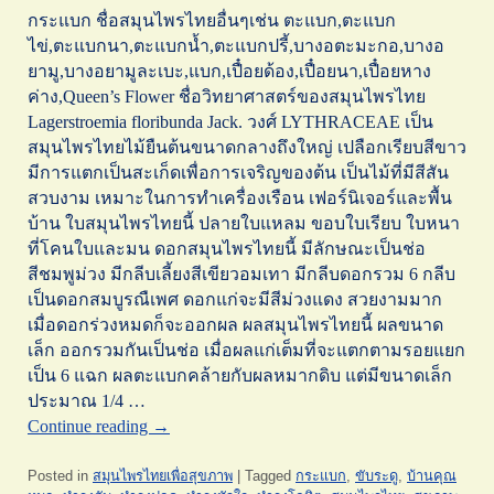
กระแบก ชื่อสมุนไพรไทยอื่นๆเช่น ตะแบก,ตะแบก
ไข่,ตะแบกนา,ตะแบกน้ำ,ตะแบกปรี้,บางอตะมะกอ,บางอ
ยามู,บางอยามูละเบะ,แบก,เปื๋อยด้อง,เปื๋อยนา,เปื๋อยหาง
ค่าง,Queen’s Flower ชื่อวิทยาศาสตร์ของสมุนไพรไทย
Lagerstroemia floribunda Jack. วงศ์ LYTHRACEAE เป็น
สมุนไพรไทยไม้ยืนต้นขนาดกลางถึงใหญ่ เปลือกเรียบสีขาว
มีการแตกเป็นสะเก็ดเพื่อการเจริญของต้น เป็นไม้ที่มีสีสัน
สวบงาม เหมาะในการทำเครื่องเรือน เฟอร์นิเจอร์และพื้น
บ้าน ใบสมุนไพรไทยนี้ ปลายใบแหลม ขอบใบเรียบ ใบหนา
ที่โคนใบและมน ดอกสมุนไพรไทยนี้ มีลักษณะเป็นช่อ
สีชมพูม่วง มีกลีบเลี้ยงสีเขียวอมเทา มีกลีบดอกรวม 6 กลีบ
เป็นดอกสมบูรณืเพศ ดอกแก่จะมีสีม่วงแดง สวยงามมาก
เมื่อดอกร่วงหมดก็จะออกผล ผลสมุนไพรไทยนี้ ผลขนาด
เล็ก ออกรวมกันเป็นช่อ เมื่อผลแก่เต็มที่จะแตกตามรอยแยก
เป็น 6 แฉก ผลตะแบกคล้ายกับผลหมากดิบ แต่มีขนาดเล็ก
ประมาณ 1/4 …
Continue reading
→
Posted in
สมุนไพรไทยเพื่อสุขภาพ
|
Tagged
กระแบก
,
ขับระดู
,
บ้านคุณ