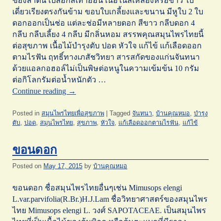
ของลำต้น เปลือกสีเทาอ่อน เนื้อในสีเหลืองหรือขาว ใบ
เดี่ยวเรียงตรงกันข้าม ขอบใบเกลี้ยงและขนาน มีหูใบ 2 ใบ
ดอกออกเป็นช่อ แต่ละช่อมีหลายดอก สีขาว กลีบดอก 4
กลีบ กลีบเลี้ยง 4 กลีบ มีกลิ่นหอม สรรพคุณสมุนไพรไทยนี้
ต่อสุขภาพ เนื้อไม้บำรุงตับ ปอด หัวใจ แก้ไข้ แก้เลือดออก
ตามไรฟัน ฤทธิ์ทางเภสัชวิทยา สารสกัดของแก่นจันทนา
ด้วยแอลกอฮอล์ไม่เป็นพิษต่อหนูในความเข้มข้น 10 กรัม
ต่อกิโลกรัมต่อน้ำหนักตัว …
Continue reading
→
Posted in
สมุนไพรไทยเพื่อสุขภาพ
|
Tagged
จันทนา
,
บ้านคุณหมอ
,
บำรุง
ตับ
,
ปอด
,
สมุนไพรไทย
,
สุขภาพ
,
หัวใจ
,
แก้เลือดออกตามไรฟัน
,
แก้ไข้
ขอนดอก
Posted on
May 17, 2015
by
บ้านคุณหมอ
ขอนดอก ชื่อสมุนไพรไทยอื่นๆเช่น Mimusops elengi
L.var.parvifolia(R.Br.)H.J.Lam ชื่อวิทยาศาสตร์ของสมุนไพร
ไทย Mimusops elengi L. วงศ์ SAPOTACEAE. เป็นสมุนไพร