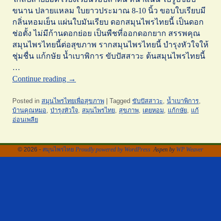
ขนาน ปลายแหลม ใบยาวประมาณ 8-10 นิ้ว ขอบใบเรียบมี
กลิ่นหอมเย็น แผ่นใบมันเรียบ ดอกสมุนไพรไทยนี้ เป็นดอก
ช่อตั้ง ไม่มีก้านดอกย่อย เป็นพืชที่ออกดอกยาก สรรพคุณ
สมุนไพรไทยนี้ต่อสุขภาพ รากสมุนไพรไทยนี้ บำรุงหัวใจให้
ชุ่มชื่น แก้กษัย น้ำเบาพิการ ขับปัสสาวะ ต้นสมุนไพรไทยนี้
…
Continue reading
→
Posted in
สมุนไพรไทยเพื่อสุขภาพ
|
Tagged
ขับปัสสาวะ
,
น้ำเบาพิการ
,
บ้านคุณหมอ
,
บำรุงหัวใจ
,
สมุนไพรไทย
,
สุขภาพ
,
เตยหอม
,
แก้กษัย
,
แก้
อ่อนเพลีย
© 2026 -
สมุนไพรไทย
Proudly powered by WordPress
Aspen by
WP Weaver