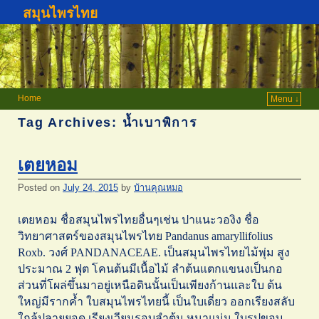
สมุนไพรไทย
Home
Menu ↓
Tag Archives:
น้ำเบาพิการ
เตยหอม
Posted on
July 24, 2015
by
บ้านคุณหมอ
เตยหอม ชื่อสมุนไพรไทยอื่นๆเช่น ปาแนะวองิง ชื่อ
วิทยาศาสตร์ของสมุนไพรไทย Pandanus amaryllifolius
Roxb. วงศ์ PANDANACEAE. เป็นสมุนไพรไทยไม้พุ่ม สูง
ประมาณ 2 ฟุต โคนต้นมีเนื้อไม้ ลำต้นแตกแขนงเป็นกอ
ส่วนที่โผล่ขึ้นมาอยู่เหนือดินนั้นเป็นเพียงก้านและใบ ต้น
ใหญ่มีรากค้ำ ใบสมุนไพรไทยนี้ เป็นใบเดี่ยว ออกเรียงสลับ
ใกล้ปลายยอด เรียงเวียนรอบลำต้น หนาแน่น ใบรูปขอบ