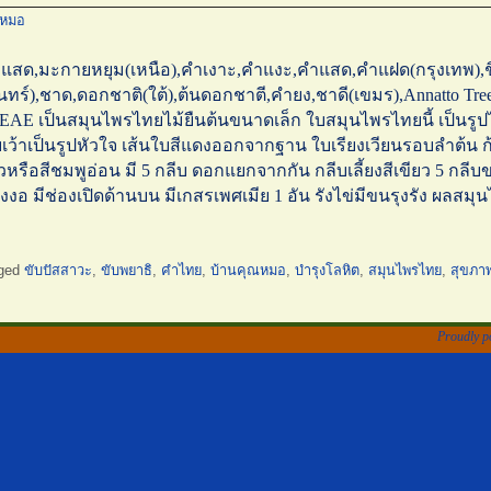
ณหมอ
 แสด,มะกายหยุม(เหนือ),คำเงาะ,คำแงะ,คำแสด,คำแฝด(กรุงเทพ),ชิต
สุรินทร์),ชาด,ดอกชาติ(ใต้),ต้นดอกชาตี,คำยง,ชาดี(เขมร),Annatto T
ACEAE เป็นสมุนไพรไทยไม้ยืนต้นขนาดเล็ก ใบสมุนไพรไทยนี้ เป็นร
บเว้าเป็นรูปหัวใจ เส้นใบสีแดงออกจากฐาน ใบเรียงเวียนรอบลำต้น
หรือสีชมพูอ่อน มี 5 กลีบ ดอกแยกจากกัน กลีบเลี้ยงสีเขียว 5 กลีบข
งอ มีช่องเปิดด้านบน มีเกสรเพศเมีย 1 อัน รังไข่มีขนรุงรัง ผลสมุ
ged
ขับปัสสาวะ
,
ขับพยาธิ
,
คำไทย
,
บ้านคุณหมอ
,
บำรุงโลหิต
,
สมุนไพรไทย
,
สุขภา
Proudly p