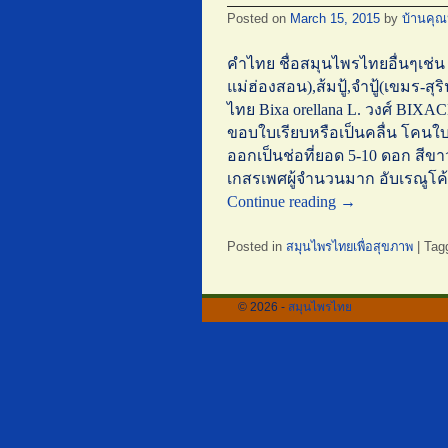
Posted on
March 15, 2015
by
บ้านคุ
คำไทย ชื่อสมุนไพรไทยอื่นๆเช่น
แม่ฮ่องสอน),ส้มปู้,จำปู้(เขมร-
ไทย Bixa orellana L. วงศ์ BIX
ขอบใบเรียบหรือเป็นคลื่น โคนใ
ออกเป็นช่อที่ยอด 5-10 ดอก สีขาว
เกสรเพศผู้จำนวนมาก อับเรณูโค้ง
Continue reading
→
Posted in
สมุนไพรไทยเพื่อสุขภาพ
|
Tag
© 2026 -
สมุนไพรไทย