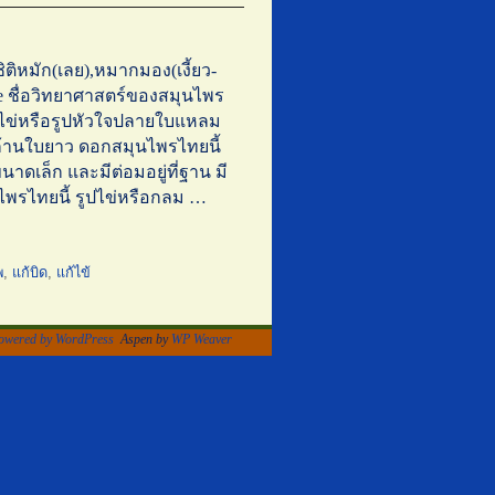
ิหมัก(เลย),หมากมอง(เงี้ยว-
ree ชื่อวิทยาศาสตร์ของสมุนไพร
ูปไข่หรือรูปหัวใจปลายใบแหลม
 ก้านใบยาว ดอกสมุนไพรไทยนี้
นาดเล็ก และมีต่อมอยู่ที่ฐาน มี
นไพรไทยนี้ รูปไข่หรือกลม …
พ
,
แก้บิด
,
แก้ไข้
owered by WordPress
Aspen by
WP Weaver